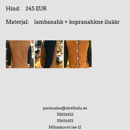
Hind: 245 EUR
Materjal: lambanahk + kopranahkne iluäär
perenaine@sirelitalu.ee
55654812
55654813
Mõisahoovi tee 12