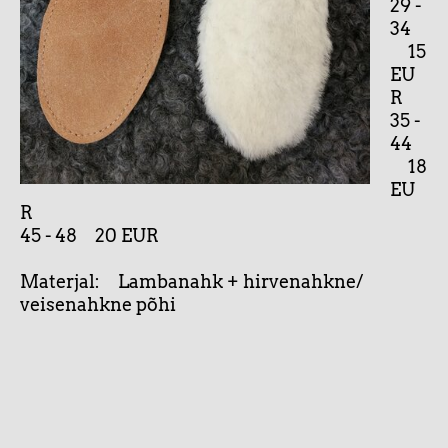
29 -
34
15
EU
R
35 -
44
18
EU
R
45 - 48 20 EUR
Materjal: Lambanahk + hirvenahkne/
veisenahkne põhi