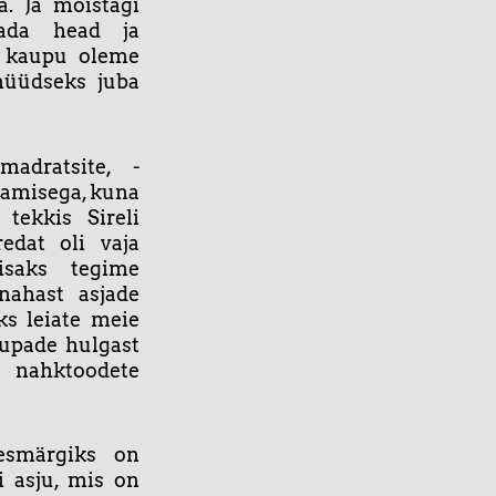
. Ja mõistagi
tada head ja
t kaupu oleme
üüdseks juba
madratsite, -
rdamisega, kuna
 tekkis Sireli
edat oli vaja
isaks tegime
nahast asjade
s leiate meie
aupade hulgast
 nahktoodete
esmärgiks on
i asju, mis on