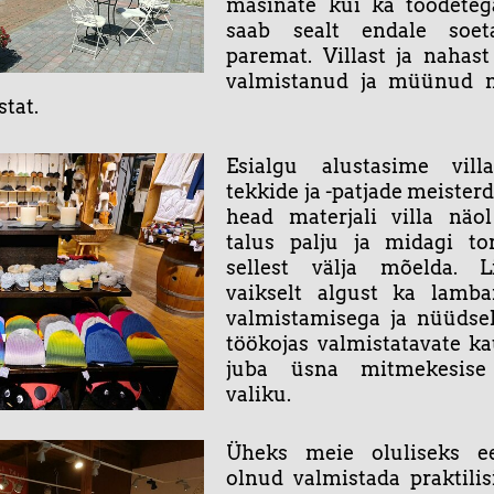
masinate kui ka toodetega
saab sealt endale soe
paremat. Villast ja nahas
valmistanud ja müünud n
tat.
Esialgu alustasime villa
tekkide ja -patjade meiste
head materjali villa näol
talus palju ja midagi tor
sellest välja mõelda. L
vaikselt algust ka lamba
valmistamisega ja nüüdsek
töökojas valmistatavate k
juba üsna mitmekesise
valiku.
Üheks meie oluliseks e
olnud valmistada praktilis