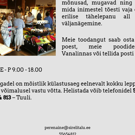
mõnusad, mugavad ning t
mida inimestel tõesti vaja
erilise tähelepanu all 
väljanägemine.
Meie toodangut saab osta
poest, meie poodide
Vanalinnas või tellida posti 
 - P 9.00 - 18.00
egadel on mõistlik külastusaeg eelnevalt kokku lepp
võimalusel vastu võtta. Helistada võib telefonidel
4 813
– Tuuli.
perenaine@sirelitalu.ee
55654812