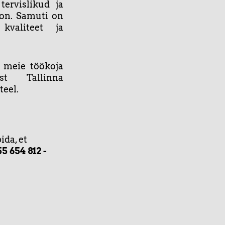
ervislikud ja
 on. Samuti on
kvaliteet ja
 meie töökoja
st Tallinna
teel.
ida, et
55 654 812 -