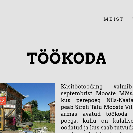
ㅤ
MEIST
TÖÖKODA
Käsitöötoodang valm
septembrist
Mooste Mõis
kus perepoeg Nils-Naata
peab Sireli Talu Mooste Vi
armas avatud töökoda 
poega, kuhu on külalise
oodatud ja kus saab tutvuda