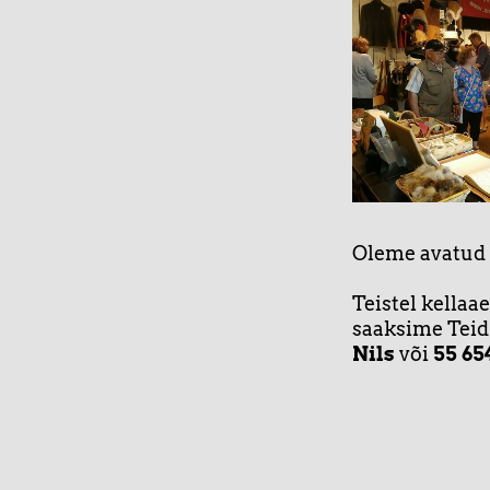
Oleme avatud E
Teistel kellaa
saaksime Teid 
Nils
või
55 65