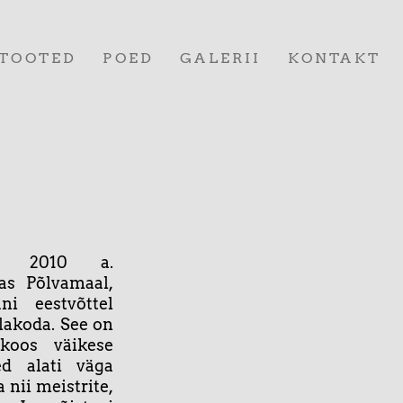
TOOTED
POED
GALERII
KONTAKT
ib 2010 a.
as Põlvamaal
,
ni eestvõttel
llakoda. See on
koos väikese
d alati väga
 nii meistrite,